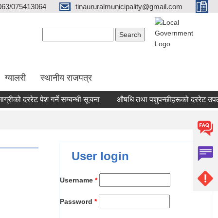
063/075413064
tinaururalmunicipality@gmail.com
Search form
Search
ग्यालरी
स्थानीय राजपत्र
रीको दररेट पेश गर्ने सम्बन्धी सूचना
औषधि तथा पशुपन्छीहरूको दररेट उपलब्ध 
User login
Username
*
Password
*