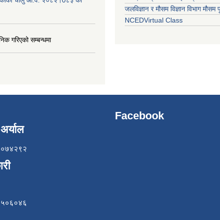
लिकाको चालु आ.व. २०८२।0८३ को
जलविज्ञान र मौसम विज्ञान विभाग मौसम पूर
NCEDVirtual Class
निक गरिएको सम्बन्धमा
Facebook
अर्याल
८५७०७४२९२
ारी
८४९५०६०४६