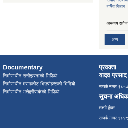
तिनाउ गाउँपा
बार्षिक किताब
आयव्यय सार्वज
अन्य
Documentary
प्रवक्ता
यादव प्रसाद 
निर्माणाधीन रानीझरनाको भिडियो
निर्माणाधीन मरामकोट भिउपोइन्टको भिडियो
सम्पर्क नम्बर ९
निर्माणाधीन भत्तेहरीपार्कको भिडियो
सुचना अधिक
लक्ष्मी कुँवर
सम्पर्क नम्बर ९