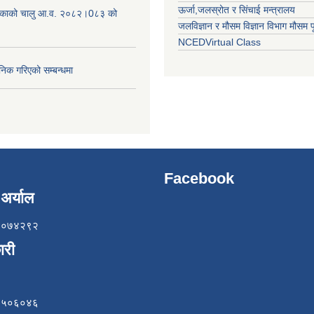
ऊर्जा,जलस्रोत र सिंचाई मन्त्रालय
लिकाको चालु आ.व. २०८२।0८३ को
जलविज्ञान र मौसम विज्ञान विभाग मौसम पूर
NCEDVirtual Class
निक गरिएको सम्बन्धमा
Facebook
अर्याल
८५७०७४२९२
ारी
८४९५०६०४६