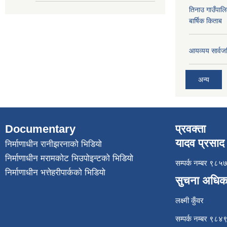
तिनाउ गाउँपा
बार्षिक किताब
आयव्यय सार्वज
अन्य
Documentary
प्रवक्ता
यादव प्रसाद 
निर्माणाधीन रानीझरनाको भिडियो
निर्माणाधीन मरामकोट भिउपोइन्टको भिडियो
सम्पर्क नम्बर ९
निर्माणाधीन भत्तेहरीपार्कको भिडियो
सुचना अधिक
लक्ष्मी कुँवर
सम्पर्क नम्बर ९