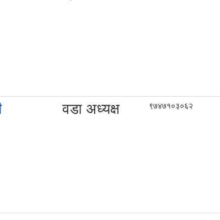
ी
वडा अध्यक्ष
९७४७१०३०६२