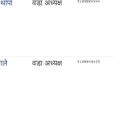
 थापा
वडा अध्यक्ष
९८४४७४५५५०
आले
वडा अध्यक्ष
९८४७४०३०२९