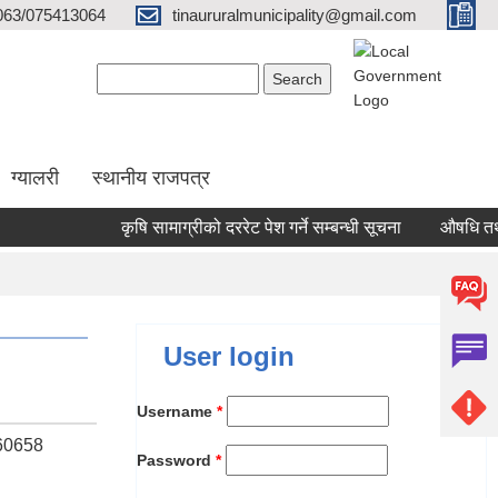
063/075413064
tinaururalmunicipality@gmail.com
Search form
Search
ग्यालरी
स्थानीय राजपत्र
कृषि सामाग्रीको दररेट पेश गर्ने सम्बन्धी सूचना
औषधि तथा पशुप
User login
Username
*
60658
Password
*