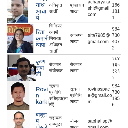
acharryaka
नाथ
अधिकृत
प्रशासन
166
shi@gmail.
आचा
सातौँ
शाखा
181
com
र्य
1
सिनियर
984
रिता
अनमी
स्वास्थ्य
trita7985@
730
कुमारी
निरक्षक
शाखा
gmail.com
407
थापा
अधिकृत
2
सातौँ
९८४
कृष्ण
रोजगार
रोजगार
९३५
ज्ञवा
संयोजक
शाखा
३२६
ली
९
सूचना
984
Rovi
सूचना
rovinsspac
प्रविधि
730
n
प्रविधि
e@gmail.co
अधिकृत(सा
195
karki
शाखा
m
तौँ)
6
बाबुरा
सहायक
म
योजना
saphal.sp@
कम्प्युटर
पोख्रे
शाखा
gmail.com