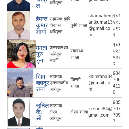
अधिकृत
ल
sharmahem
९८६
हेमन्त
सहायक कृषि
antkumar13
४९३
कुमार
विकास
कृषि शाखा
@gmail.co
८९२
शार्मा
अधिकृत
m
९
९८६
ममता
जनस्वास्थ्य
स्वास्थ्य
७२८
गुरु
अधिकृत
शाखा
५२९
ङ्ग
सातौँ
२
984
खिम
सहायक
khimrana84
जिन्सी
706
बहादुर
प्रशासकीय
@gmail.co
शाखा
411
राना
अधिकृत
m
0
985
सुनिल
सहयाक
kcsunil84@
707
के‍‌.
लेखा
लेखा शाखा
gmail.com
709
सी.
अधिकृत
7