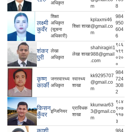
अधिकृत
m
8
शिक्षा
984
kplaxmi46
लक्ष्मी
अधिकृत
950
शिक्षा शाखा
@gmail.co
कुवँर
(सूचना
604
m
अधिकारी)
6
९८६
shahiragiri1
शंकर
लेखा
५९९
लेखा शाखा
988@gmail
पुरी
अधिकृत
०२०
.com
०
984
kk9295707
कृष्ण
जनस्वास्थ्य
स्वास्थ्य
724
@gmail.co
कार्की
अधिकृत
शाखा
308
m
2
९८४
kkunwar63
किसन
प्राविधक
९०७
इन्जिनियर
3@gmail.co
कुँवर
शाखा
११७
m
३
काशी
984