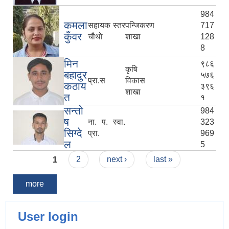
984
कमला
सहायक स्तर
प‌‌न्जिकरण
717
कुँवर
चौथाे
शाखा
128
8
मिन
९८६
कृषि
बहादुर
५७६
प्रा‍.स
विकास
कठाय
३९६
शाखा
त
१
सन्तो
984
ष
ना. प. स्वा.
323
सिग्दे
प्रा.
969
ल
5
Pages
1
2
next ›
last »
more
User login