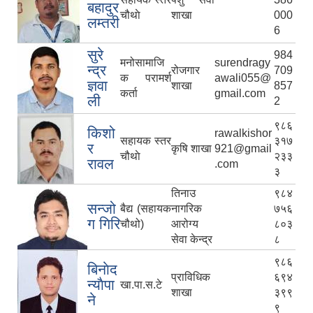
बहादुर
चौथाे
शाखा
000
लम्तरी
6
सुरे
984
मनोसामाजि
surendragy
न्द्र
रोजगार
709
क परामर्श
awali055@
ज्ञवा
शाखा
857
कर्ता
gmail.com
ली
2
९८६
किशो
rawalkishor
सहायक स्तर
३१७
र
कृषि शाखा
921@gmail
चौथाे
२३३
रावल
.com
३
तिनाउ
९८४
सन्जो
बैद्य (सहायक
नागरिक
७५६
ग गिरि
चौथो)
आरोग्य
८०३
सेवा केन्द्र
८
९८६
बिनाेद
प्राविधिक
६९४
न्याैपा
खा.पा.स.टे
शाखा
३९९
ने
९