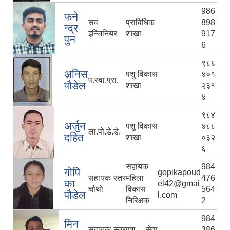
986
फने
सव
प्राविधिक
898
न्द्र
इन्जिनियर
शाखा
917
पुन
6
९८६
अनिस
पशु विकास
४०१
प.स्वा.प्रा.
पौडेल
शाखा
२३१
४
९८४
अर्जुन
पशु विकास
४८८
ला.पो.डे.डे.
दहित
शाखा
०३२
६
सहायक
984
गोपि
gopikapoud
सहायक स्तर
महिला
476
का
el42@gmai
चौथाे
विकास
564
पौडेल
l.com
निरिक्षक
2
984
मिन
सहायक स्तर
पशु सेवा
386