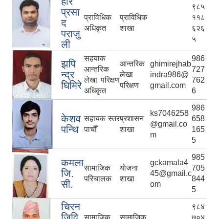
हरि
९८५
प्रसा
प्राविधिक
प्राविधिक
११८
द
अधिकृत
शाखा
६२६
पराजु
५
ली
सहयाक
986
झपि
आन्तरिक
ghimirejhab
आन्तरिक
727
न्द्र
लेखा
indra986@
लेखा परिक्षण
762
घिमिरे
परिक्षण
gmail.com
अधिकृत
6
986
ks7046258
केशव
सहायक स्तर
प्रशासन
658
@gmail.co
पन्थि
पाचौँ
शाखा
165
m
5
985
कमला
gckamala4
सामाजिक
योजना
705
जि.
45@gmail.c
परिचालक
शाखा
844
सी.
om
5
चिरन
९८४
जिवि
सामाजिक
सामाजिक
७०४