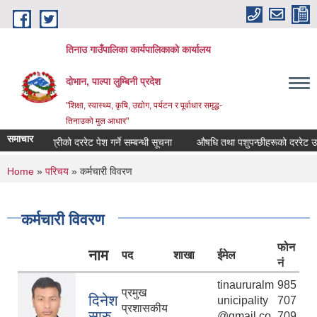
Skip to main content
तिनाउ गाउँपालिका कार्यपालिकाकाे कार्यालय
दोभान, पाल्पा लुम्बिनी प्रदेश
"शिक्षा, स्वास्थ्य, कृषि, उद्योग, पर्यटन र पूर्वाधार समृद्ध-
तिनाउको मुल आधार"
समाचार
कृषि सामाग्रीको दररेट पेश गर्ने सम्बन्धी सूचना
औषधि तथा पशुपन्छीहरूको दररेट उपलब्ध 
You are here
Home
»
परिचय
» कर्मचारी विवरण
कर्मचारी विवरण
फोन
नाम
पद
शाखा
ईमेल
नं
tinaururalm
985
प्रमुख
दिनेश
unicipality
707
प्रशासकीय
सारु
@gmail.co
709