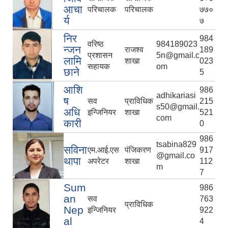
आचा
परिचालक
परिचालक
७७०
र्य
७
निर
984
वरिष्ठ
984189023
न्जन
राजश्व
189
प्रशासन
5n@gmail.c
लामि
शाखा
023
सहायक
om
छाने
5
आशि
986
adhikariasi
ष
सव
प्राविधिक
215
s50@gmail.
अधि
इन्जिनियर
शाखा
521
com
कारी
0
986
tsabina829
सविना
एम.आई.एस
पंजिकरण
917
@gmail.co
थापा
अपरेटर
शाखा
112
m
7
Sum
986
an
सव
763
प्राविधिक
Nep
इन्जिनियर
922
al
4