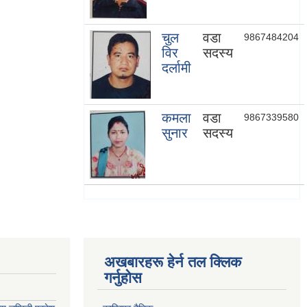
चुल
वडा
9867484204
विर
सदस्य
दर्लामी
कमला
वडा
9867339580
सुनार
सदस्य
अखबारहरू हेर्न तल क्लिक
गर्नुहोस