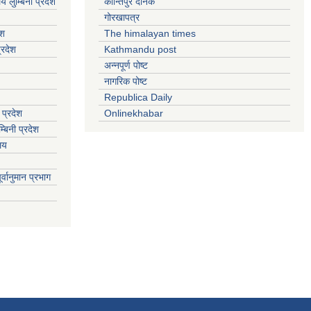
य लुम्बिनी प्रदेश
कान्तिपुर दैनिक
गोरखापत्र
ेश
The himalayan times
्रदेश
Kathmandu post
अन्नपूर्ण पोष्ट
नागरिक पोष्ट
Republica Daily
 प्रदेश
Onlinekhabar
बिनी प्रदेश
ालय
्वानुमान प्रभाग