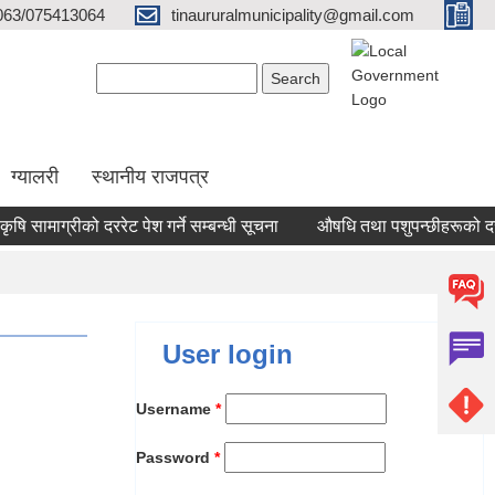
063/075413064
tinaururalmunicipality@gmail.com
Search form
Search
ग्यालरी
स्थानीय राजपत्र
ि सामाग्रीको दररेट पेश गर्ने सम्बन्धी सूचना
औषधि तथा पशुपन्छीहरूको दररेट 
User login
Username
*
Password
*