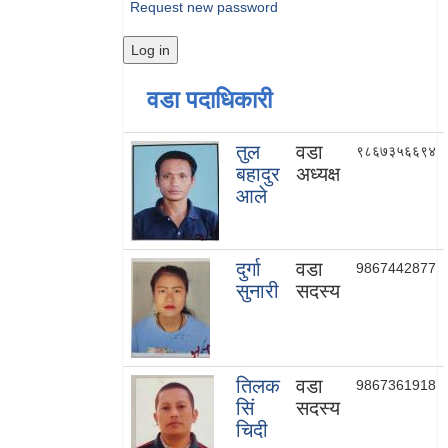
Request new password
वडा पदाधिकारी
तुल
वडा
९८६७३५६६९४
बहादुर
अध्यक्ष
आले
दुर्गा
वडा
9867442877
सुनारी
सदस्य
तिलक
वडा
9867361918
सिं
सदस्य
चिदी