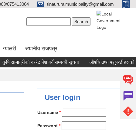
063/075413064
tinaururalmunicipality@gmail.com
Search form
Search
ग्यालरी
स्थानीय राजपत्र
ृषि सामाग्रीको दररेट पेश गर्ने सम्बन्धी सूचना
औषधि तथा पशुपन्छीहरूको दररे
User login
Username
*
Password
*