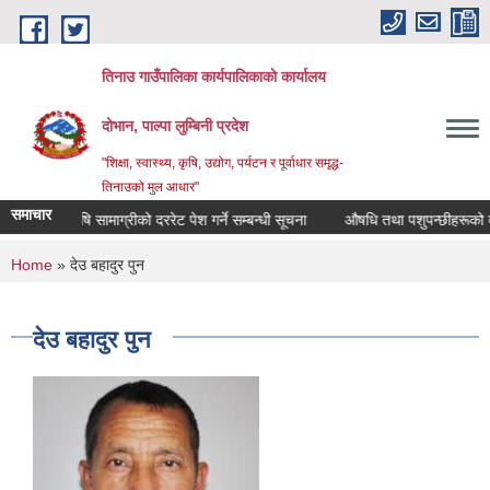
Skip to main content
तिनाउ गाउँपालिका कार्यपालिकाकाे कार्यालय
दोभान, पाल्पा लुम्बिनी प्रदेश
"शिक्षा, स्वास्थ्य, कृषि, उद्योग, पर्यटन र पूर्वाधार समृद्ध-
तिनाउको मुल आधार"
समाचार
कृषि सामाग्रीको दररेट पेश गर्ने सम्बन्धी सूचना
औषधि तथा पशुपन्छीहरूको दरर
You are here
Home
» देउ बहादुर पुन
देउ बहादुर पुन