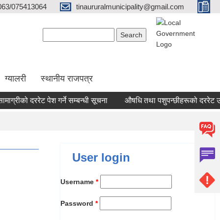
063/075413064
tinaururalmunicipality@gmail.com
Search form
Search
ग्यालरी
स्थानीय राजपत्र
ग्रीको दररेट पेश गर्ने सम्बन्धी सूचना
औषधि तथा पशुपन्छीहरूको दररेट उपलब्
User login
Username
*
Password
*