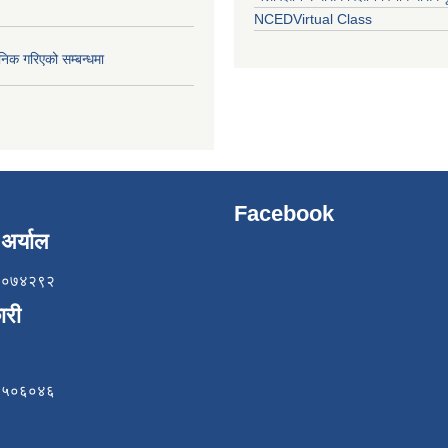
NCEDVirtual Class
निक गरिएको सम्बन्धमा
Facebook
अर्याल
८५७०७४२९२
ारी
८४९५०६०४६