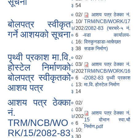
सूचना
३
54
०
02/
आशय पत्र ठेक्का नं.
८
10/
TRM/NCB/WORK/17
बोलपत्र स्वीकृत
२/
202
/2082-83 (चरचरे-५ नं.
गर्ने आशयको सूचना
०
6 -
वडा कार्यालय-
८
16:
विस्कुनडाडा-भत्केछत
३
38
सडक निर्माण)
पृथ्वी प्रकाश मा.वि.
०
02/
८
03/
आशय पत्र ठेक्का नं.
होस्टेल निर्माणको
२/
202
TRM/NCB/WORK/16
बोलपत्र स्वीकृतको
०
6 -
/2082-83 पृथ्वी प्रकाश
८
13:
मा.वि. होस्टेल निर्माण
आशय पत्र
३
14
आशय पत्र ठेक्का
०
02/
८
03/
नं.
आशय पत्र ठेक्का नं.
२/
202
15 दोभान स्वा.चौ
TRM/NCB/WO
०
6 -
निर्माण.pdf
८
10:
RK/15/2082-83
३
30