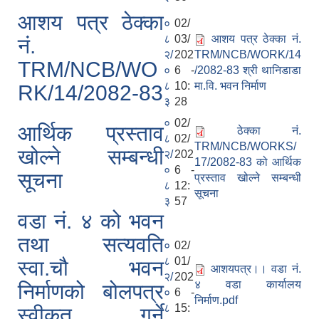
आशय पत्र ठेक्का
०
02/
८
03/
आशय पत्र ठेक्का नं.
नं.
२/
202
TRM/NCB/WORK/14
TRM/NCB/WO
०
6 -
/2082-83 श्री थानिडाडा
८
10:
मा.वि. भवन निर्माण
RK/14/2082-83
३
28
०
02/
आर्थिक प्रस्ताव
ठेक्का नं.
८
02/
TRM/NCB/WORKS/
खोल्ने सम्बन्धी
२/
202
17/2082-83 को आर्थिक
०
6 -
सूचना
प्रस्ताव खोल्ने सम्बन्धी
८
12:
सूचना
३
57
वडा नं. ४ को भवन
तथा सत्यवति
०
02/
८
01/
स्वा.चौ भवन
आशयपत्र।। वडा नं.
२/
202
४ वडा कार्यालय
निर्माणको बोलपत्र
०
6 -
निर्माण.pdf
८
15:
स्वीकृत गर्ने