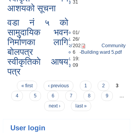
३
31
आशयको सूचना
वडा नं ५ को
सामुदायिक भवन
०
01/
८
26/
निर्माणका लागि
२/
202
Community
बाेलपत्र
०
6 -
Building ward 5.pdf
८
19:
स्वीकृतिकाे आषय
३
09
पत्र
Pages
« first
‹ previous
1
2
3
4
5
6
7
8
9
…
next ›
last »
User login