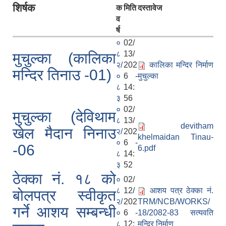
शिर्षक
क
मिति
दस्तावेज
व
र्ष
०
02/
८
13/
मुचुल्का (कालिका
२/
202
कालिका मन्दिर निर्माण
मन्दिर तिनाउ -01)
०
6 -
मुचुल्का
८
14:
३
56
०
02/
मुचुल्का (देविथाम
८
13/
devitham
खेल मैदान निनाउ
२/
202
khelmaidan Tinau-
०
6 -
-06
6.pdf
८
14:
३
52
ठेक्का नं. १८ को
०
02/
८
12/
आशय पत्र ठेक्का नं.
बोलपत्र स्वीकृत
२/
202
TRM/NCB/WORKS/
गर्ने आशय सम्बन्धी
०
6 -
18/2082-83 सत्यवति
८
12:
मन्दिर निर्माण