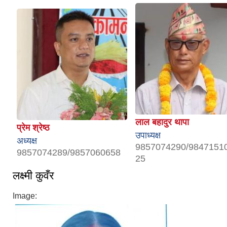
लाल बहादुर थापा
प्रेम श्रेष्ठ
उपाध्यक्ष
अध्यक्ष
9857074290/9847151
9857074289/9857060658
25
लक्ष्मी कुवँर
Image: