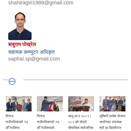
shahiragiri1988@gmail.com
बाबुराम पोख्रेल
सहायक कम्प्युटर अधिकृत
saphal.sp@gmail.com
तिनाउ
तिनाउ
चालु आ व २०८१।
लुम्बिनी प्रदेश योजना
गाउँपालिकाको १७
गाउँपालिकाको १७
०८२ को दोस्रो
आयोगका उपाध्यक्ष
औँ गाउँसभा
औँ गाउँसभाको
चौमासिक सार्वजनिक
श्री डा डिल्लीराज